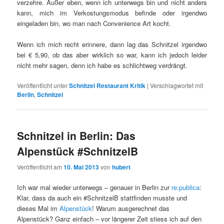
verzehre. Außer eben, wenn ich unterwegs bin und nicht anders
kann, mich im Verkostungsmodus befinde oder irgendwo
eingeladen bin, wo man nach Convenience Art kocht.
Wenn ich mich recht erinnere, dann lag das Schnitzel irgendwo
bei € 5,90, ob das aber wirklich so war, kann ich jedoch leider
nicht mehr sagen, denn ich habe es schlichtweg verdrängt.
Veröffentlicht unter
Schnitzel Restaurant Kritik
|
Verschlagwortet mit
Berlin
,
Schnitzel
Schnitzel in Berlin: Das
Alpenstück #SchnitzelB
Veröffentlicht am
10. Mai 2013
von
hubert
Ich war mal wieder unterwegs – genauer in Berlin zur
re:publica
:
Klar, dass da auch ein #SchnitzelB stattfinden musste und
dieses Mal im
Alpenstück
! Warum ausgerechnet das
Alpenstück? Ganz einfach – vor längerer Zeit stiess ich auf den