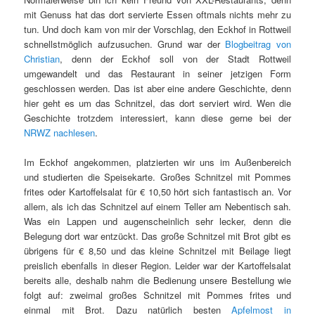
mit Genuss hat das dort servierte Essen oftmals nichts mehr zu
tun. Und doch kam von mir der Vorschlag, den Eckhof in Rottweil
schnellstmöglich aufzusuchen. Grund war der
Blogbeitrag von
Christian
, denn der Eckhof soll von der Stadt Rottweil
umgewandelt und das Restaurant in seiner jetzigen Form
geschlossen werden. Das ist aber eine andere Geschichte, denn
hier geht es um das Schnitzel, das dort serviert wird. Wen die
Geschichte trotzdem interessiert, kann diese gerne bei der
NRWZ nachlesen
.
Im Eckhof angekommen, platzierten wir uns im Außenbereich
und studierten die Speisekarte. Großes Schnitzel mit Pommes
frites oder Kartoffelsalat für € 10,50 hört sich fantastisch an. Vor
allem, als ich das Schnitzel auf einem Teller am Nebentisch sah.
Was ein Lappen und augenscheinlich sehr lecker, denn die
Belegung dort war entzückt. Das große Schnitzel mit Brot gibt es
übrigens für € 8,50 und das kleine Schnitzel mit Beilage liegt
preislich ebenfalls in dieser Region. Leider war der Kartoffelsalat
bereits alle, deshalb nahm die Bedienung unsere Bestellung wie
folgt auf: zweimal großes Schnitzel mit Pommes frites und
einmal mit Brot. Dazu natürlich besten
Apfelmost in