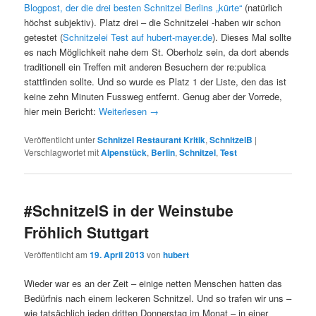
Blogpost, der die drei besten Schnitzel Berlins „kürte“
(natürlich
höchst subjektiv). Platz drei – die Schnitzelei -haben wir schon
getestet (
Schnitzelei Test auf hubert-mayer.de
). Dieses Mal sollte
es nach Möglichkeit nahe dem St. Oberholz sein, da dort abends
traditionell ein Treffen mit anderen Besuchern der re:publica
stattfinden sollte. Und so wurde es Platz 1 der Liste, den das ist
keine zehn Minuten Fussweg entfernt. Genug aber der Vorrede,
hier mein Bericht:
Weiterlesen
→
Veröffentlicht unter
Schnitzel Restaurant Kritik
,
SchnitzelB
|
Verschlagwortet mit
Alpenstück
,
Berlin
,
Schnitzel
,
Test
#SchnitzelS in der Weinstube
Fröhlich Stuttgart
Veröffentlicht am
19. April 2013
von
hubert
Wieder war es an der Zeit – einige netten Menschen hatten das
Bedürfnis nach einem leckeren Schnitzel. Und so trafen wir uns –
wie tatsächlich jeden dritten Donnerstag im Monat – in einer