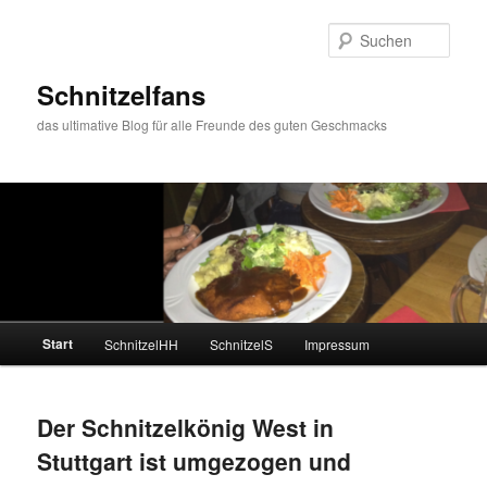
Zum
Zum
primären
sekundären
Such
Inhalt
Inhalt
springen
springen
Schnitzelfans
das ultimative Blog für alle Freunde des guten Geschmacks
Hauptmenü
Start
SchnitzelHH
SchnitzelS
Impressum
Der Schnitzelkönig West in
Stuttgart ist umgezogen und