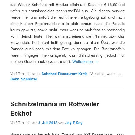
das Wiener Schnitzel mit Bratkartoffeln und Salat für € 18,80 und
riefen ein sozialmediales #schnitzelBN aus. Als dieses serviert
wurde, fiel uns sofort die recht helle Farbgebung auf und nach
einer kleinen Probierrunde stellte sich heraus, dass die Panade
kaum gewürzt, sowie nicht kross war und sich fast selbstständig
vom Fleisch löste. Hier war anscheinend die Pfanne, bzw. das
verwendete Fett nicht heiß genug, denn zu allem Übel, war die
Panade auch noch mit dem Fett vollgesogen. Die Bratkartoffeln
waren hingegen hervorragend, das Salatdressing jedoch für
meinen Geschmack etwas zu süß.
Weiterlesen
→
Veröffentlicht unter
Schnitzel Restaurant Kritik
|
Verschlagwortet mit
Bonn
,
Schnitzel
Schnitzelmania im Rottweiler
Eckhof
Veröffentlicht am
3. Juli 2013
von
Jay F Kay
Normalerweise bin ich kein Freund von XXL-Restaurants, denn