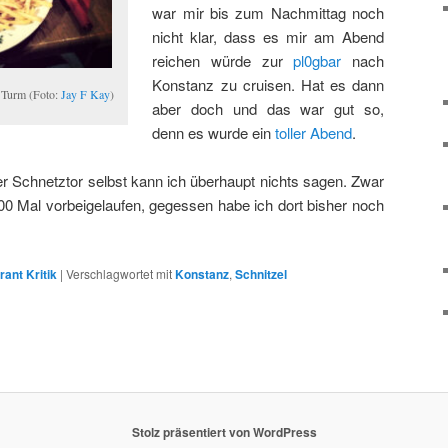
war mir bis zum Nachmittag noch
nicht klar, dass es mir am Abend
reichen würde zur
pl0gbar
nach
Konstanz zu cruisen. Hat es dann
 Turm (Foto:
Jay F Kay
)
aber doch und das war gut so,
denn es wurde ein
toller Abend
.
Schnetztor selbst kann ich überhaupt nichts sagen. Zwar
000 Mal vorbeigelaufen, gegessen habe ich dort bisher noch
rant Kritik
|
Verschlagwortet mit
Konstanz
,
Schnitzel
Stolz präsentiert von WordPress