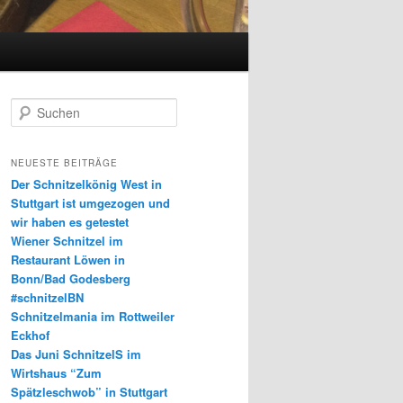
S
u
c
h
NEUESTE BEITRÄGE
e
Der Schnitzelkönig West in
n
Stuttgart ist umgezogen und
wir haben es getestet
Wiener Schnitzel im
Restaurant Löwen in
Bonn/Bad Godesberg
#schnitzelBN
Schnitzelmania im Rottweiler
Eckhof
Das Juni SchnitzelS im
Wirtshaus “Zum
Spätzleschwob” in Stuttgart