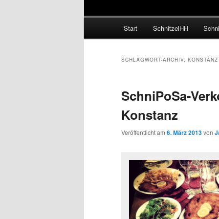
Hauptmenü
Start
SchnitzelHH
Schni
SCHLAGWORT-ARCHIV:
KONSTANZ
SchniPoSa-Verk
Konstanz
Veröffentlicht am
6. März 2013
von
J