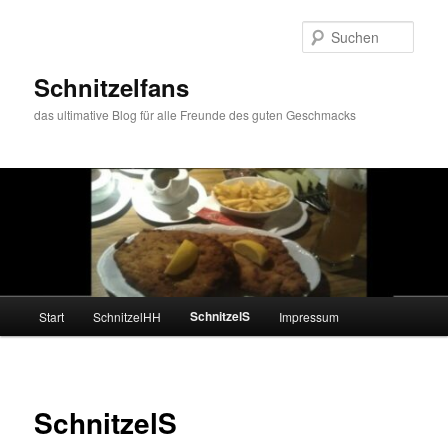
Zum
primären
Such
Inhalt
springen
Schnitzelfans
das ultimative Blog für alle Freunde des guten Geschmacks
Hauptmenü
SchnitzelS
Start
SchnitzelHH
Impressum
SchnitzelS