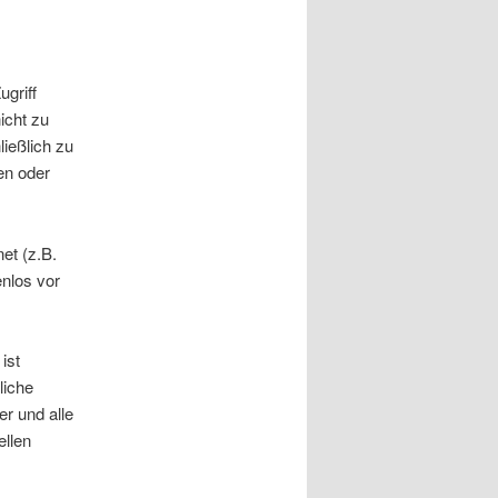
griff
icht zu
ießlich zu
en oder
et (z.B.
enlos vor
ist
liche
er und alle
ellen