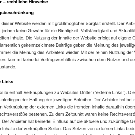
r – rechtliche Hinweise
ngsbeschränkung
e dieser Website werden mit größtmöglicher Sorgfalt erstellt. Der Anbi
jedoch keine Gewähr für die Richtigkeit, Vollständigkeit und Aktualitä
ellten Inhalte. Die Nutzung der Inhalte der Website erfolgt auf eigene
Namentlich gekennzeichnete Beiträge geben die Meinung des jeweilig
immer die Meinung des Anbieters wieder. Mit der reinen Nutzung der
ters kommt keinerlei Vertragsverhältnis zwischen dem Nutzer und d
ustande.
e Links
ite enthält Verknüpfungen zu Websites Dritter (“externe Links”). Di
nterliegen der Haftung der jeweiligen Betreiber. Der Anbieter hat bei 
n Verknüpfung der externen Links die fremden Inhalte daraufhin überp
echtsverstöße bestehen. Zu dem Zeitpunkt waren keine Rechtsverst
h. Der Anbieter hat keinerlei Einfluss auf die aktuelle und zukünftige G
e Inhalte der verknüpften Seiten. Das Setzen von externen Links bedeu