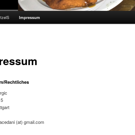
tzelS
Impressum
ressum
m/Rechtliches
rgic
 5
tgart
acedani (at) gmail.com