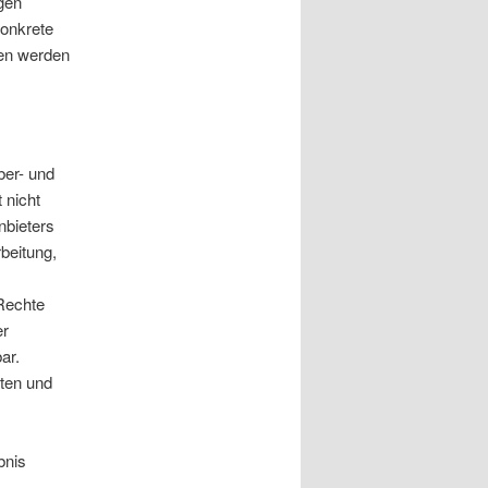
igen
konkrete
ßen werden
ber- und
 nicht
nbieters
rbeitung,
Rechte
er
ar.
aten und
bnis