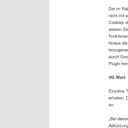
Die im Ra
nicht mit
Cookies du
weisen Sie
Funktione
hinaus die
bezogenen 
durch Goog
Plugin her
VG Wort
Einzelne T
erhalten. 
an:
„Bei diese
Abkürzung 