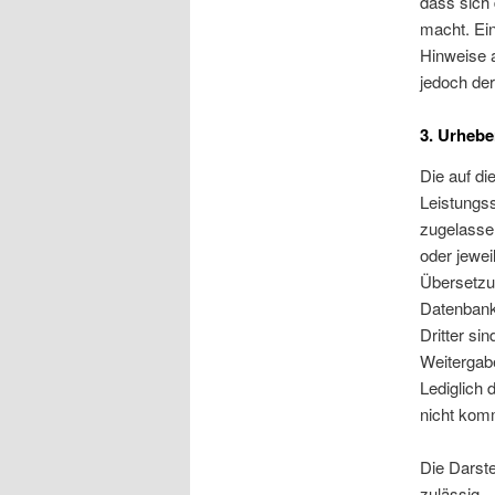
dass sich 
macht. Ein
Hinweise 
jedoch der
3. Urhebe
Die auf di
Leistungs
zugelasse
oder jewei
Übersetzun
Datenbank
Dritter si
Weitergabe
Lediglich 
nicht komm
Die Darste
zulässig.