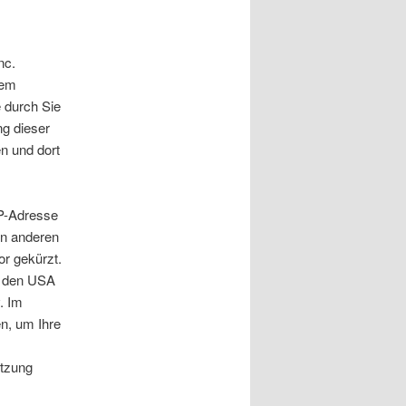
nc.
rem
 durch Sie
ng dieser
n und dort
IP-Adresse
in anderen
r gekürzt.
n den USA
. Im
n, um Ihre
utzung