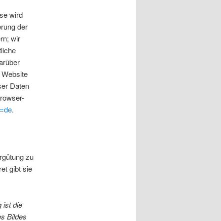
se wird
erung der
rn; wir
liche
arüber
r Website
ser Daten
Browser-
l=de
.
ergütung zu
t gibt sie
ist die
es Bildes