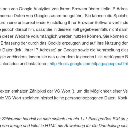
hmen von Google Analytics von Ihrem Browser übermittelte IP-Adres
 anderen Daten von Google zusammengeführt. Sie können die Speich
rch eine entsprechende Einstellung Ihrer Browser-Software verhinde
 jedoch darauf hin, dass Sie in diesem Fall gegebenenfalls nicht sämt
n dieser Website vollumfänglich werden nutzen können. Sie können d
 Erfassung der durch das Cookie erzeugten und auf Ihre Nutzung de
Daten (inkl. Ihrer IP-Adresse) an Google sowie die Verarbeitung die
le verhindern, indem sie das unter dem folgenden Link verfügbare 
unterladen und installieren:
http://tools.google.com/dlpage/gaoptout?h
exten enthalten Zählpixel der VG Wort (), um die Möglichkeit einer V
Die VG Wort speichert hierbei keine personenbezogenen Daten. Konkre
r Zählmarke handelt es sich einfach um ein 1×1 Pixel großes Bild (img 
von Image und leitet in HTML die Anweisung für die Darstellung ein