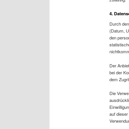
4. Datens
Durch den
(Datum, Uh
den perso
statistisc
nichtkomme
Der Anbiet
bei der Ko
dem Zugrif
Die Verwe
ausdrückli
Einwilligu
auf diese
Verwendun