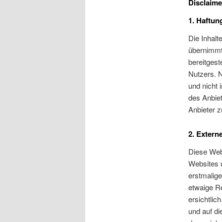
Disclaime
1. Haftu
Die Inhalt
übernimmt 
bereitgest
Nutzers. 
und nicht 
des Anbie
Anbieter z
2. Extern
Diese Webs
Websites u
erstmalige
etwaige R
ersichtlic
und auf di