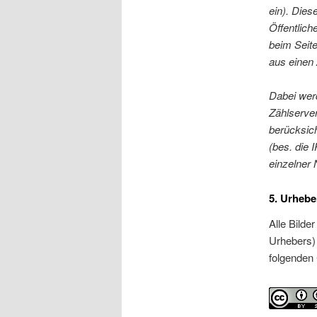
ein). Dies
Öffentlich
beim Seite
aus einen 
Dabei werd
Zählserver
berücksich
(bes. die
einzelner 
5. Urhebe
Alle Bild
Urhebers) 
folgenden 