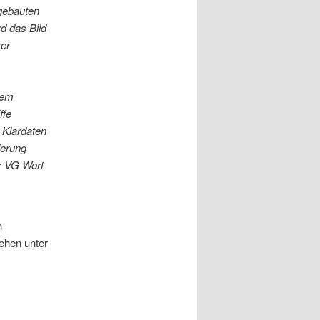
ngebauten
rd das Bild
zer
dem
ffe
 Klardaten
ierung
 VG Wort
n
tehen unter