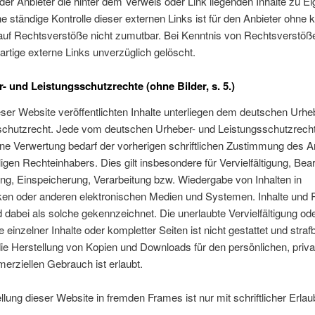
der Anbieter die hinter dem Verweis oder Link liegenden Inhalte zu E
e ständige Kontrolle dieser externen Links ist für den Anbieter ohne 
auf Rechtsverstöße nicht zumutbar. Bei Kenntnis von Rechtsverstö
artige externe Links unverzüglich gelöscht.
r- und Leistungsschutzrechte (ohne Bilder, s. 5.)
eser Website veröffentlichten Inhalte unterliegen dem deutschen Urhe
schutzrecht. Jede vom deutschen Urheber- und Leistungsschutzrecht
ne Verwertung bedarf der vorherigen schriftlichen Zustimmung des A
ligen Rechteinhabers. Dies gilt insbesondere für Vervielfältigung, Bea
g, Einspeicherung, Verarbeitung bzw. Wiedergabe von Inhalten in
en oder anderen elektronischen Medien und Systemen. Inhalte und 
nd dabei als solche gekennzeichnet. Die unerlaubte Vervielfältigung od
 einzelner Inhalte oder kompletter Seiten ist nicht gestattet und strafb
die Herstellung von Kopien und Downloads für den persönlichen, priv
erziellen Gebrauch ist erlaubt.
llung dieser Website in fremden Frames ist nur mit schriftlicher Erlau