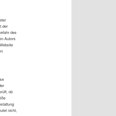
eter
t der
 Gefahr des
en Autors
 Website
em
ese
der
rüft, ob
öße
estaltung
tet nicht,