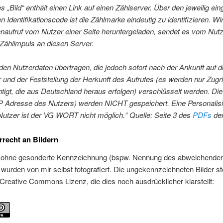
es „Bild“ enthält einen Link auf einen Zählserver. Über den jeweilig ei
en Identifikationscode ist die Zählmarke eindeutig zu identifizieren. Wi
naufruf vom Nutzer einer Seite heruntergeladen, sendet es vom Nut
Zählimpuls an diesen Server.
en Nutzerdaten übertragen, die jedoch sofort nach der Ankunft auf 
 und der Feststellung der Herkunft des Aufrufes (es werden nur Zugri
tigt, die aus Deutschland heraus erfolgen) verschlüsselt werden. Die
 IP Adresse des Nutzers) werden NICHT gespeichert. Eine Personalis
Nutzer ist der VG WORT nicht möglich.“ Quelle: Seite 3 des
PDFs
der
rrecht an Bildern
er ohne gesonderte Kennzeichnung (bspw. Nennung des abweichende
wurden von mir selbst fotografiert. Die ungekennzeichneten Bilder s
Creative Commons Lizenz, die dies noch ausdrücklicher klarstellt: