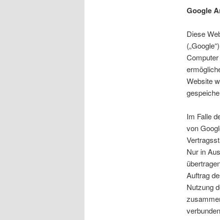
Google An
Diese Web
(„Google“)
Computer 
ermögliche
Website w
gespeicher
Im Falle d
von Google
Vertragss
Nur in Aus
übertragen
Auftrag de
Nutzung d
zusammenz
verbunden