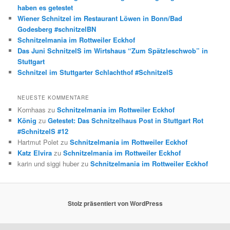
n
haben es getestet
Wiener Schnitzel im Restaurant Löwen in Bonn/Bad
Godesberg #schnitzelBN
Schnitzelmania im Rottweiler Eckhof
Das Juni SchnitzelS im Wirtshaus “Zum Spätzleschwob” in
Stuttgart
Schnitzel im Stuttgarter Schlachthof #SchnitzelS
NEUESTE KOMMENTARE
Kornhaas
zu
Schnitzelmania im Rottweiler Eckhof
König
zu
Getestet: Das Schnitzelhaus Post in Stuttgart Rot
#SchnitzelS #12
Hartmut Polet
zu
Schnitzelmania im Rottweiler Eckhof
Katz Elvira
zu
Schnitzelmania im Rottweiler Eckhof
karin und siggi huber
zu
Schnitzelmania im Rottweiler Eckhof
Stolz präsentiert von WordPress