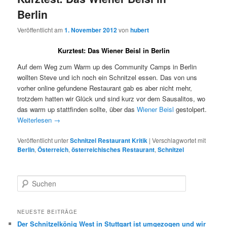
Berlin
Veröffentlicht am
1. November 2012
von
hubert
Kurztest: Das Wiener Beisl in Berlin
Auf dem Weg zum Warm up des Community Camps in Berlin
wollten Steve und ich noch ein Schnitzel essen. Das von uns
vorher online gefundene Restaurant gab es aber nicht mehr,
trotzdem hatten wir Glück und sind kurz vor dem Sausalitos, wo
das warm up stattfinden sollte, über das
Wiener Beisl
gestolpert.
Weiterlesen
→
Veröffentlicht unter
Schnitzel Restaurant Kritik
|
Verschlagwortet mit
Berlin
,
Österreich
,
österreichisches Restaurant
,
Schnitzel
S
u
c
h
NEUESTE BEITRÄGE
e
Der Schnitzelkönig West in Stuttgart ist umgezogen und wir